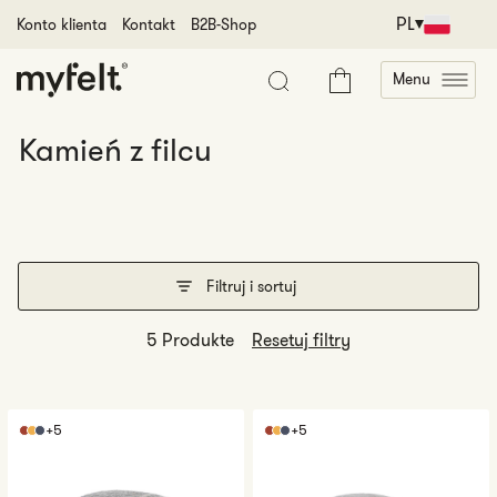
Przejdź do treści
PL
Konto klienta
Kontakt
B2B-Shop
Menu
Koszyk
Kategoria:
Kamień z filcu
Filtruj i sortuj
5 Produkte
Resetuj filtry
Carl
Béla
+5
+5