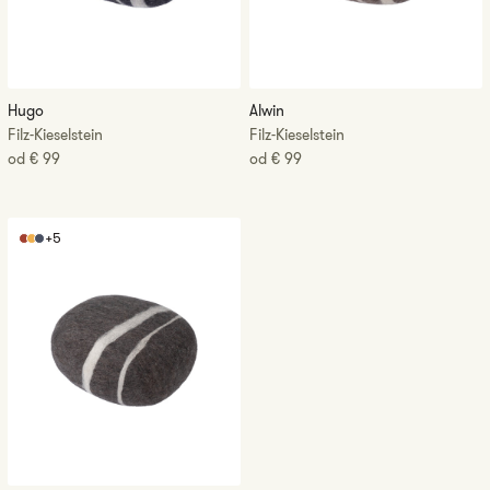
Hugo
Alwin
Filz-Kieselstein
Filz-Kieselstein
CENA
od
€ 99
CENA
od
€ 99
REGULARNA
REGULARNA
Oskar
+5