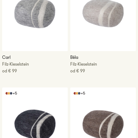
Carl
Béla
Filz-Kieselstein
Filz-Kieselstein
CENA
od
€ 99
CENA
od
€ 99
REGULARNA
REGULARNA
Hugo
Alwin
+5
+5