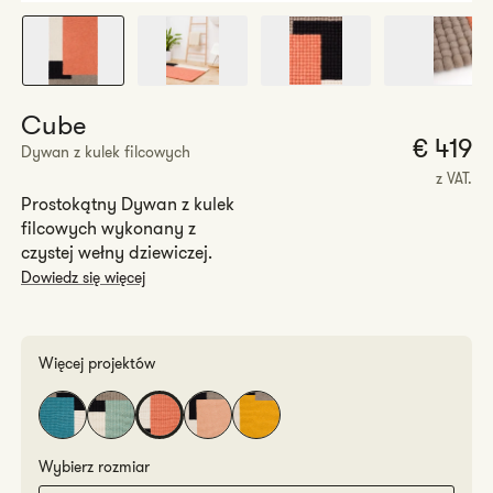
Cube
€ 419
Dywan z kulek filcowych
r
z VAT.
Prostokątny Dywan z kulek
filcowych wykonany z
czystej wełny dziewiczej.
Dowiedz się więcej
Więcej projektów
Wybierz rozmiar