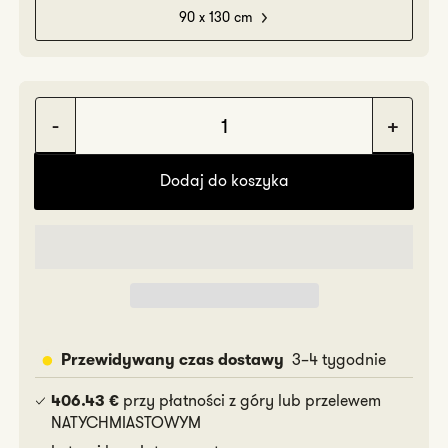
90 x 130 cm
Zmniejsz
Zwię
ilość
ilość
Dodaj do koszyka
Cube
Cub
3–4 tygodnie
Przewidywany czas dostawy
przy płatności z góry lub przelewem
406.43 €
NATYCHMIASTOWYM