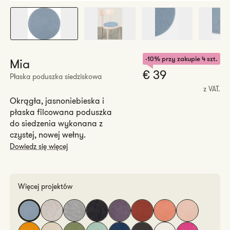
-10% przy zakupie 4 szt.
Mia
Cena
€ 39
Płaska poduszka siedziskowa
regularn
z VAT.
Okrągła, jasnoniebieska i
płaska filcowana poduszka
do siedzenia wykonana z
czystej, nowej wełny.
Dowiedz się więcej
Więcej projektów