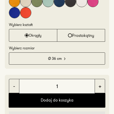
Wybierz kształt
Prostokątny
Okrągły
Wybierz rozmiar
Ø 36 cm
Zmniejsz
Zwię
ilość
ilość
Dodaj do koszyka
Mia
Mia