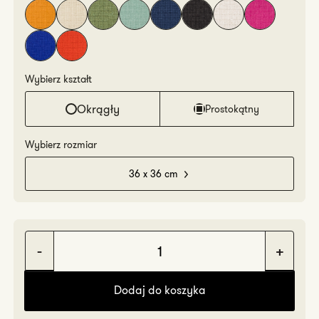
Wybierz kształt
Okrągły
Prostokątny
Wybierz rozmiar
36 x 36 cm
Zmniejsz
Zwię
ilość
ilość
Dodaj do koszyka
Mia
Mia