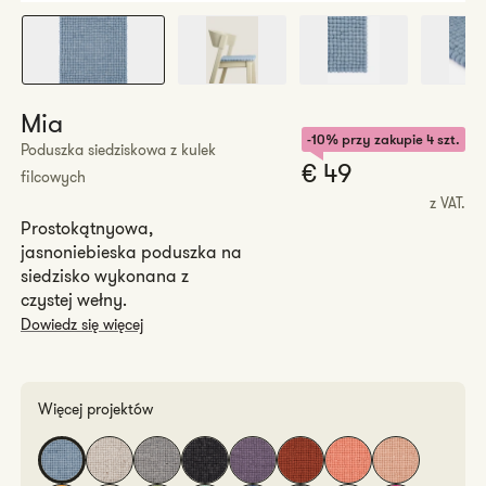
Mia
-10% przy zakupie 4 szt.
Poduszka siedziskowa z kulek
Cena
€ 49
filcowych
regularn
z VAT.
Prostokątnyowa,
jasnoniebieska poduszka na
siedzisko wykonana z
czystej wełny.
Dowiedz się więcej
Więcej projektów