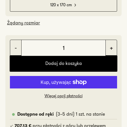
120 x 170 cm
Żądany rozmiar
Zmniejsz
Zwię
ilość
ilość
Dodaj do koszyka
Bert
Bert
Więcej opcji płatności
(3–5 dni) 1 szt. na stanie
Dostępne od ręki
przy płatności z góry lub przelewem
707.13 €