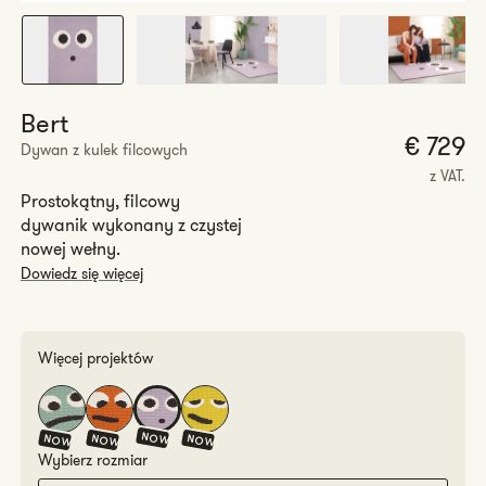
Bert
€ 729
Dywan z kulek filcowych
r
z VAT.
Prostokątny, filcowy
dywanik wykonany z czystej
nowej wełny.
Dowiedz się więcej
Więcej projektów
NOW.
NOW.
NOW.
NOW.
Wybierz rozmiar