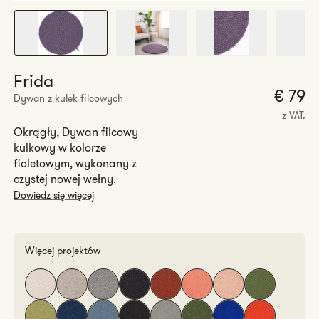
Frida
€ 79
Dywan z kulek filcowych
r
z VAT.
Okrągły, Dywan filcowy
kulkowy w kolorze
fioletowym, wykonany z
czystej nowej wełny.
Dowiedz się więcej
Więcej projektów