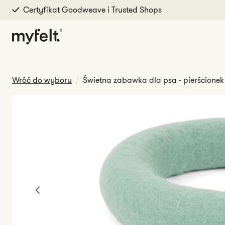
Łatwe zwroty
Przejdź do treści
Wróć do wyboru
Świetna zabawka dla psa - pierścionek