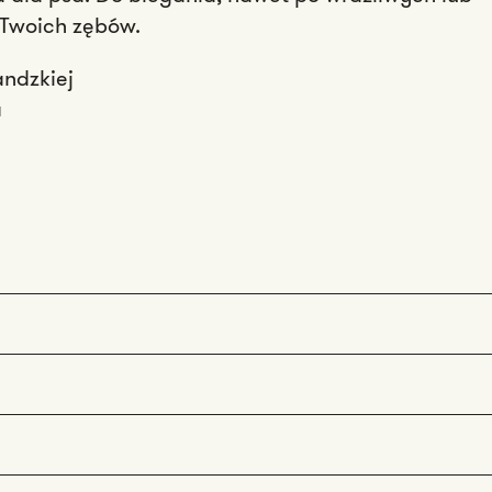
 Twoich zębów.
andzkiej
a