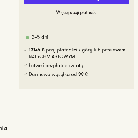
zabawka
Świetna
dla
zabawka
Więcej opcji płatności
psa
dla
-
psa
pierścionek
-
3–5 dni
pierścionek
przy płatności z góry lub przelewem
17.46 €
NATYCHMIASTOWYM
Łatwe i bezpłatne zwroty
Darmowa wysyłka od 99 €
nia