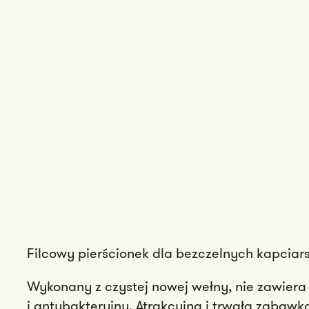
Filcowy pierścionek dla bezczelnych kapciar
Wykonany z czystej nowej wełny, nie zawiera 
i antybakteryjny. Atrakcyjna i trwała zabawk