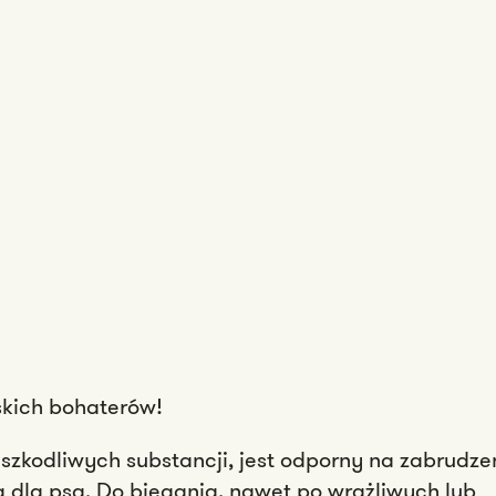
skich bohaterów!
szkodliwych substancji, jest odporny na zabrudze
a dla psa. Do biegania, nawet po wrażliwych lub