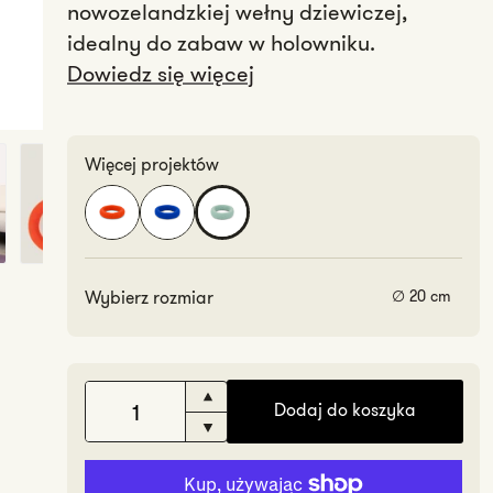
nowozelandzkiej wełny dziewiczej,
idealny do zabaw w holowniku.
Dowiedz się więcej
Więcej projektów
Wybierz rozmiar
∅ 20 cm
Zwiększ
Dodaj do koszyka
ilość
Zmniejsz
Świetna
ilość