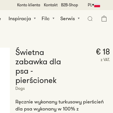
Konto klienta
Kontakt
B2B-Shop
PL
e
Inspiracja
Filc
Serwis
Koszyk
€ 18
Świetna
zabawka dla
z VAT.
psa -
pierścionek
Dogs
Ręcznie wykonany turkusowy pierścień
dla psa wykonany w 100% z