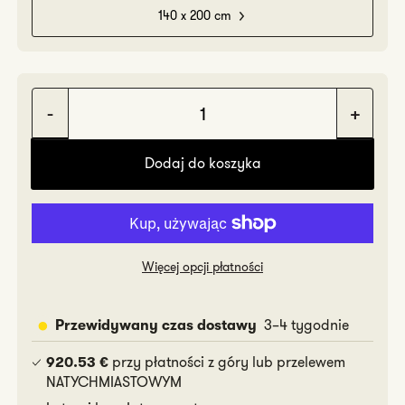
140 x 200 cm
Zmniejsz
Zwię
ilość
ilość
Dodaj do koszyka
Lino
Lino
Więcej opcji płatności
3–4 tygodnie
Przewidywany czas dostawy
przy płatności z góry lub przelewem
920.53 €
NATYCHMIASTOWYM