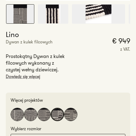
Lino
€ 949
Dywan z kulek filcowych
r
z VAT.
Prostokątny Dywan z kulek
filcowych wykonany z
czystej wełny dziewiczej.
Dowiedz się więcej
Więcej projektów
Wybierz rozmiar