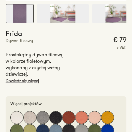
Frida
€ 79
Dywan filcowy
r
z VAT.
Prostokątny dywan filcowy
w kolorze fioletowym,
wykonany z czystej wełny
dziewiczej.
Dowiedz się więcej
Więcej projektów