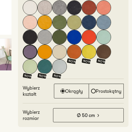
NOW.
NOW.
NOW.
NOW.
NOW.
NOW.
Wybierz
Okrągły
Prostokątny
kształt
Wybierz
Ø 50 cm
rozmiar