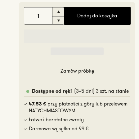
Zwiększ
Dodaj do koszyka
ilość
Zmniejsz
Frida
ilość
Frida
Zamów próbkę
(3–5 dni) 3 szt. na stanie
Dostępne od ręki
przy płatności z góry lub przelewem
47.53 €
NATYCHMIASTOWYM
Łatwe i bezpłatne zwroty
Darmowa wysyłka od 99 €