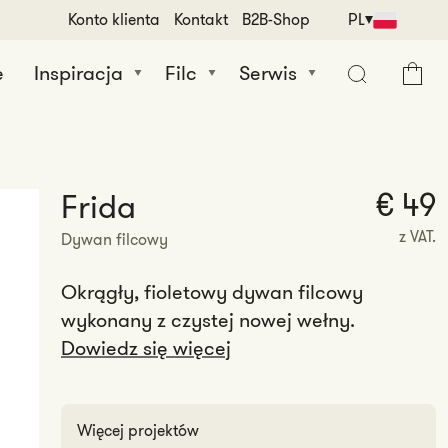
Konto klienta
Kontakt
B2B-Shop
PL
e
Inspiracja
Filc
Serwis
Koszyk
€ 49
Frida
z VAT.
Dywan filcowy
Okrągły, fioletowy dywan filcowy
wykonany z czystej nowej wełny.
Dowiedz się więcej
Więcej projektów